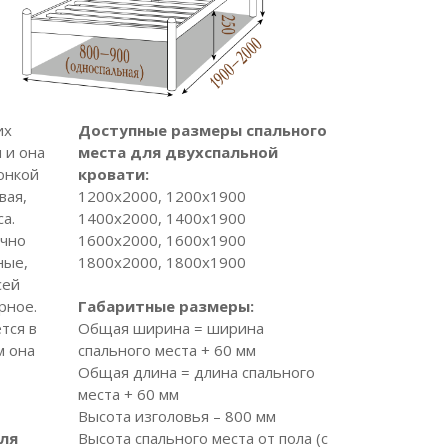
их
Доступные размеры спального
 и она
места для двухспальной
онкой
кровати:
вая,
1200х2000, 1200х1900
а.
1400х2000, 1400х1900
ечно
1600х2000, 1600х1900
ные,
1800х2000, 1800х1900
сей
рное.
Габаритные размеры:
тся в
Общая ширина = ширина
м она
спального места + 60 мм
Общая длина = длина спального
места + 60 мм
Высота изголовья – 800 мм
ля
Высота спального места от пола (с