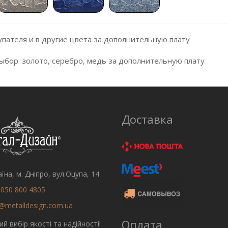
упателя и в другие цвета за дополнительную плату
выбор: золото, серебро, медь за дополнительную плату
Доставка
їна, м. Дніпро, вул.Оцупа, 14
 050 800 4805
@metalldesign.com.ua
Оплата
ий вибір якості та надійності!