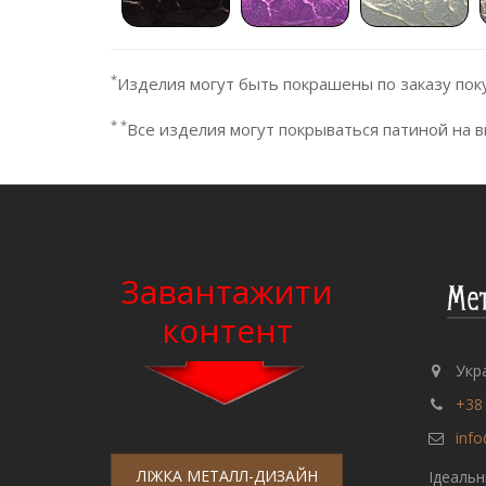
*
Изделия могут быть покрашены по заказу пок
* *
Все изделия могут покрываться патиной на 
Завантажити
контент
Укра
+38
info
ЛІЖКА МЕТАЛЛ-ДИЗАЙН
Ідеальн